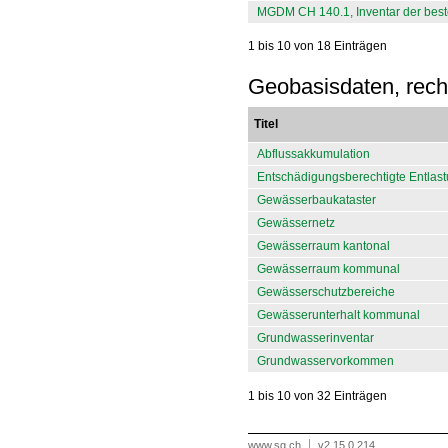
MGDM CH 140.1, Inventar der be
1 bis 10 von 18 Einträgen
Geobasisdaten, recht
Titel
Abflussakkumulation
Entschädigungsberechtigte Entla
Gewässerbaukataster
Gewässernetz
Gewässerraum kantonal
Gewässerraum kommunal
Gewässerschutzbereiche
Gewässerunterhalt kommunal
Grundwasserinventar
Grundwasservorkommen
1 bis 10 von 32 Einträgen
www.sg.ch
v2.15.0.214