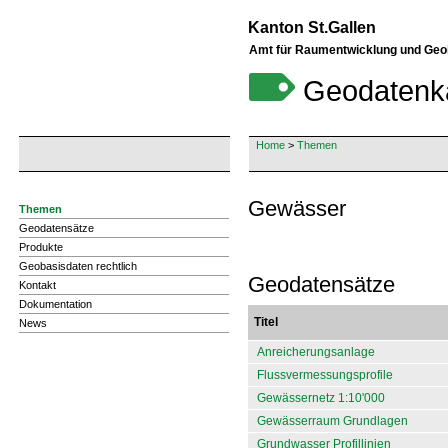
Kanton St.Gallen
Amt für Raumentwicklung und Geo
Geodatenk
Home
>
Themen
Gewässer
Themen
Geodatensätze
Produkte
Geobasisdaten rechtlich
Geodatensätze
Kontakt
Dokumentation
Titel
News
Anreicherungsanlage
Flussvermessungsprofile
Gewässernetz 1:10'000
Gewässerraum Grundlagen
Grundwasser Profillinien