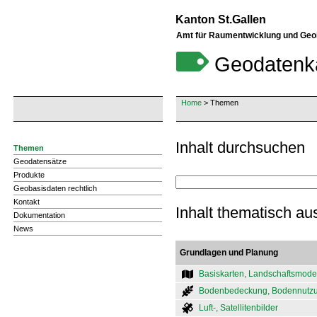
Kanton St.Gallen
Amt für Raumentwicklung und Geo
Geodatenk
Home
> Themen
Inhalt durchsuchen
Themen
Geodatensätze
Produkte
Geobasisdaten rechtlich
Kontakt
Inhalt thematisch a
Dokumentation
News
Grundlagen und Planung
Basiskarten, Landschaftsmode
Bodenbedeckung, Bodennutz
Luft-, Satellitenbilder