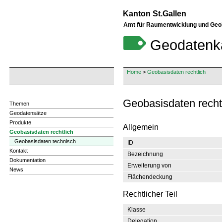
Kanton St.Gallen
Amt für Raumentwicklung und Geo
Geodatenk
Home
>
Geobasisdaten rechtlich
Geobasisdaten recht
Themen
Geodatensätze
Produkte
Allgemein
Geobasisdaten rechtlich
Geobasisdaten technisch
ID
Kontakt
Bezeichnung
Dokumentation
Erweiterung von
News
Flächendeckung
Rechtlicher Teil
Klasse
Delegation