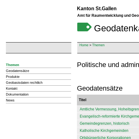
Kanton St.Gallen
Amt für Raumentwicklung und Geo
Geodatenk
Home
>
Themen
Politische und admin
Themen
Geodatensätze
Produkte
Geobasisdaten rechtlich
Geodatensätze
Kontakt
Dokumentation
Titel
News
Amtliche Vermessung, Hoheitsgre
Evangelisch-reformierte Kirchgem
Gemeindegrenzen, historisch
Katholische Kirchgemeinden
Ortsbürgerliche Korporationen