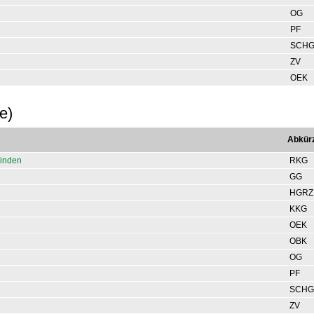
OG
PF
SCH
ZV
OEK
e)
Abkür
einden
RKG
GG
HGRZ
KKG
OEK
OBK
OG
PF
SCHG
ZV