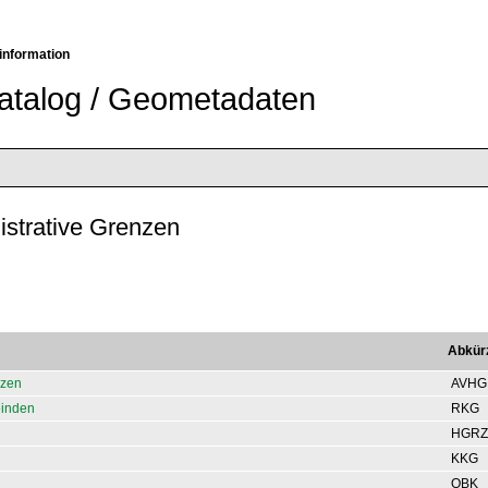
information
atalog / Geometadaten
istrative Grenzen
Abkür
nzen
AVHG
einden
RKG
HGRZ
KKG
OBK