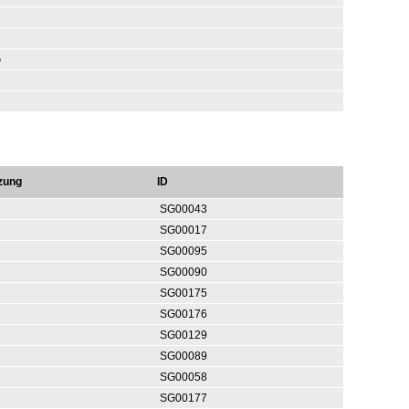
G
zung
ID
SG00043
SG00017
SG00095
SG00090
SG00175
SG00176
SG00129
SG00089
SG00058
SG00177