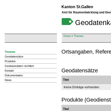
Kanton St.Gallen
Amt für Raumentwicklung und Geo
Geodatenk
Home
>
Themen
Ortsangaben, Refer
Themen
Geodatensätze
Produkte
Geobasisdaten rechtlich
Geodatensätze
Kontakt
Dokumentation
Titel
News
Keine Einträge vorhanden.
Produkte (Geodienst
Titel