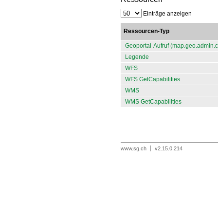
Einträge anzeigen
Ressourcen-Typ
Geoportal-Aufruf (map.geo.admin.c
Legende
WFS
WFS GetCapabilities
WMS
WMS GetCapabilities
www.sg.ch
v2.15.0.214