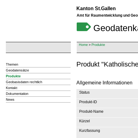
Kanton St.Gallen
Amt für Raumentwicklung und Geo
Geodatenk
Home
>
Produkte
Produkt "Katholisc
Themen
Geodatensätze
Produkte
Geobasisdaten rechtlich
Allgemeine Informationen
Kontakt
Status
Dokumentation
News
Produkt-ID
Produkt-Name
Kürzel
Kurzfassung