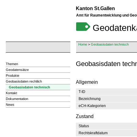
Kanton St.Gallen
Amt für Raumentwicklung und Geo
Geodatenk
Home
>
Geobasisdaten technisch
Geobasisdaten techn
Themen
Geodatensätze
Produkte
Geobasisdaten rechtlich
Allgemein
Geobasisdaten technisch
T-ID
Kontakt
Bezeichnung
Dokumentation
News
eCH-Kategorien
Zustand
Status
Rechtskraftdatum