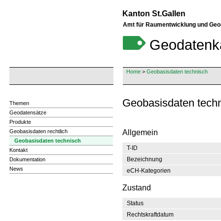
Kanton St.Gallen
Amt für Raumentwicklung und Geo
Geodatenk
Home
>
Geobasisdaten technisch
Geobasisdaten tech
Themen
Geodatensätze
Produkte
Geobasisdaten rechtlich
Allgemein
Geobasisdaten technisch
T-ID
Kontakt
Bezeichnung
Dokumentation
News
eCH-Kategorien
Zustand
Status
Rechtskraftdatum