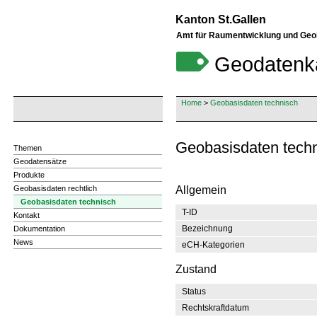
Kanton St.Gallen
Amt für Raumentwicklung und Geo
Geodatenk
Home
>
Geobasisdaten technisch
Geobasisdaten techn
Themen
Geodatensätze
Produkte
Geobasisdaten rechtlich
Allgemein
Geobasisdaten technisch
T-ID
Kontakt
Bezeichnung
Dokumentation
News
eCH-Kategorien
Zustand
Status
Rechtskraftdatum