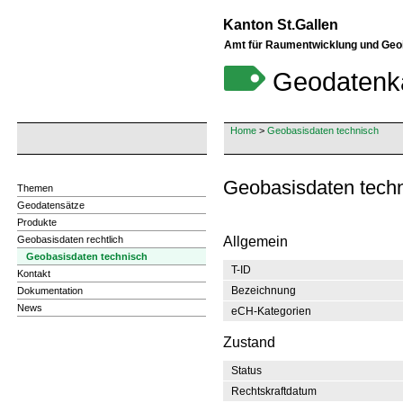
Kanton St.Gallen
Amt für Raumentwicklung und Geo
Geodatenk
Home
>
Geobasisdaten technisch
Geobasisdaten techn
Themen
Geodatensätze
Produkte
Geobasisdaten rechtlich
Allgemein
Geobasisdaten technisch
T-ID
Kontakt
Bezeichnung
Dokumentation
News
eCH-Kategorien
Zustand
Status
Rechtskraftdatum