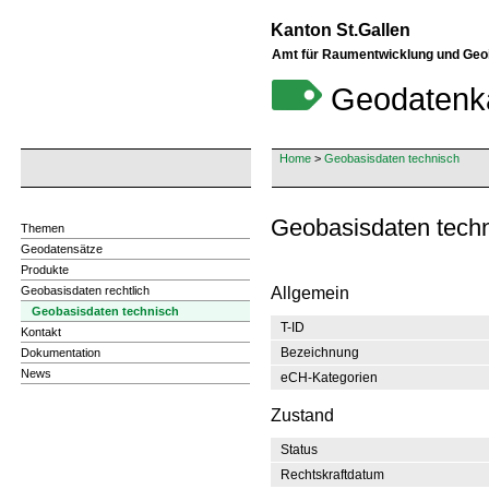
Kanton St.Gallen
Amt für Raumentwicklung und Geo
Geodatenk
Home
>
Geobasisdaten technisch
Geobasisdaten tech
Themen
Geodatensätze
Produkte
Geobasisdaten rechtlich
Allgemein
Geobasisdaten technisch
T-ID
Kontakt
Bezeichnung
Dokumentation
News
eCH-Kategorien
Zustand
Status
Rechtskraftdatum