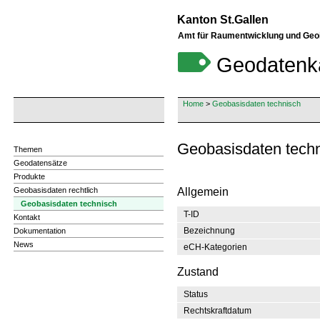
Kanton St.Gallen
Amt für Raumentwicklung und Geo
Geodatenk
Home
>
Geobasisdaten technisch
Themen
Geodatensätze
Produkte
Geobasisdaten rechtlich
Allgemein
Geobasisdaten technisch
T-ID
Kontakt
Bezeichnung
Dokumentation
News
eCH-Kategorien
Zustand
Status
Rechtskraftdatum