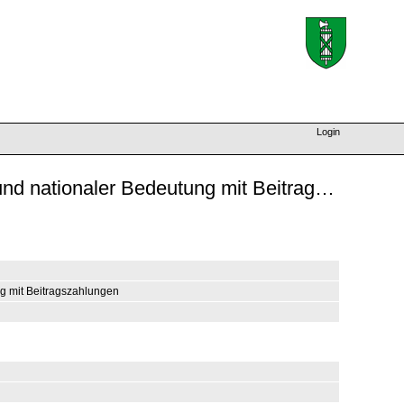
Login
Geobasisdaten technisch "13.1-SG Baudenkmäler von kantonaler und nationaler Bedeutung mit Beitragszahlungen"
g mit Beitragszahlungen