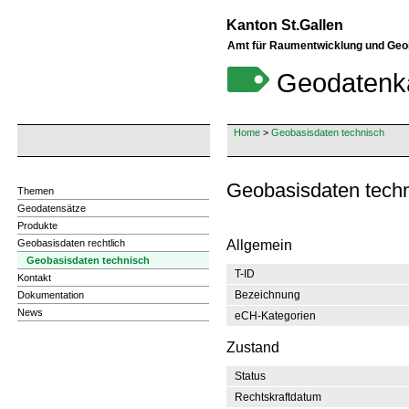
Kanton St.Gallen
Amt für Raumentwicklung und Geo
Geodatenk
Home
>
Geobasisdaten technisch
Geobasisdaten techni
Themen
Geodatensätze
Produkte
Geobasisdaten rechtlich
Allgemein
Geobasisdaten technisch
T-ID
Kontakt
Bezeichnung
Dokumentation
News
eCH-Kategorien
Zustand
Status
Rechtskraftdatum