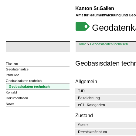
Kanton St.Gallen
Amt für Raumentwicklung und Geo
Geodatenk
Home
>
Geobasisdaten technisch
Geobasisdaten techn
Themen
Geodatensätze
Produkte
Geobasisdaten rechtlich
Allgemein
Geobasisdaten technisch
T-ID
Kontakt
Bezeichnung
Dokumentation
News
eCH-Kategorien
Zustand
Status
Rechtskraftdatum