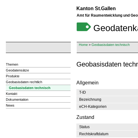
Kanton St.Gallen
Amt für Raumentwicklung und Geo
Geodatenk
Home
>
Geobasisdaten technisch
Geobasisdaten techn
Themen
Geodatensätze
Produkte
Geobasisdaten rechtlich
Allgemein
Geobasisdaten technisch
T-ID
Kontakt
Bezeichnung
Dokumentation
News
eCH-Kategorien
Zustand
Status
Rechtskraftdatum