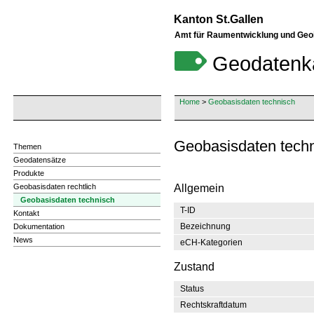
Kanton St.Gallen
Amt für Raumentwicklung und Geo
Geodatenk
Home
>
Geobasisdaten technisch
Geobasisdaten techn
Themen
Geodatensätze
Produkte
Geobasisdaten rechtlich
Allgemein
Geobasisdaten technisch
T-ID
Kontakt
Bezeichnung
Dokumentation
News
eCH-Kategorien
Zustand
Status
Rechtskraftdatum