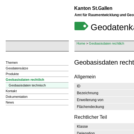
Kanton St.Gallen
Amt für Raumentwicklung und Geo
Geodatenk
Home
>
Geobasisdaten rechtlich
Themen
Geodatensätze
Produkte
Allgemein
Geobasisdaten rechtlich
Geobasisdaten technisch
ID
Kontakt
Bezeichnung
Dokumentation
Erweiterung von
News
Flächendeckung
Rechtlicher Teil
Klasse
Delegation