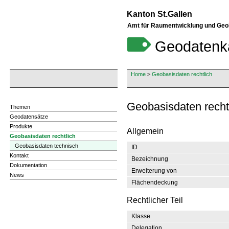
Kanton St.Gallen
Amt für Raumentwicklung und Geo
Geodatenk
Home
>
Geobasisdaten rechtlich
Geobasisdaten rech
Themen
Geodatensätze
Produkte
Allgemein
Geobasisdaten rechtlich
Geobasisdaten technisch
ID
Kontakt
Bezeichnung
Dokumentation
Erweiterung von
News
Flächendeckung
Rechtlicher Teil
Klasse
Delegation