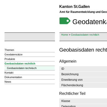
Kanton St.Gallen
Amt für Raumentwicklung und Geo
Geodatenk
Home
>
Geobasisdaten rechtlich
Geobasisdaten rech
Themen
Geodatensätze
Produkte
Allgemein
Geobasisdaten rechtlich
Geobasisdaten technisch
ID
Kontakt
Bezeichnung
Dokumentation
Erweiterung von
News
Flächendeckung
Rechtlicher Teil
Klasse
Delegation