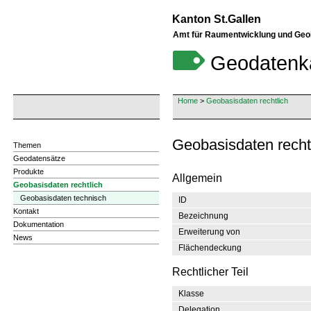
Kanton St.Gallen
Amt für Raumentwicklung und Geo
Geodatenk
Home
>
Geobasisdaten rechtlich
Geobasisdaten recht
Themen
Geodatensätze
Produkte
Allgemein
Geobasisdaten rechtlich
Geobasisdaten technisch
ID
Kontakt
Bezeichnung
Dokumentation
Erweiterung von
News
Flächendeckung
Rechtlicher Teil
Klasse
Delegation